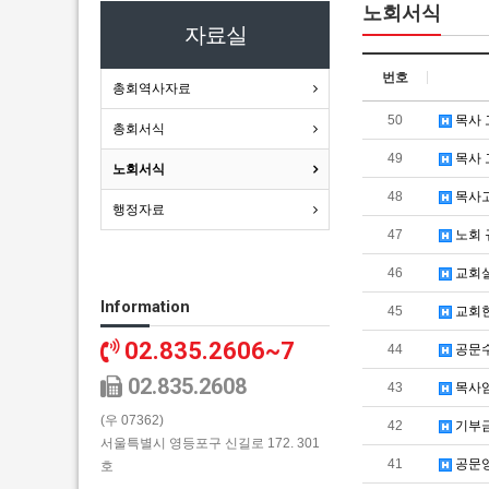
노회서식
자료실
번호
총회역사자료
50
목사 
총회서식
49
목사 
노회서식
48
목사고
행정자료
47
노회 
46
교회
Information
45
교회현
02.835.2606~7
44
공문
02.835.2608
43
목사
(우 07362)
42
기부
서울특별시 영등포구 신길로 172. 301
41
공문
호