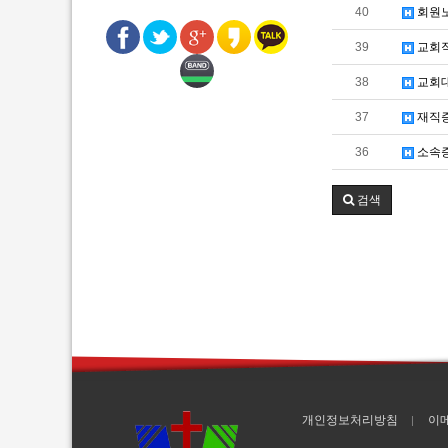
40
회원
39
교회
38
교회대
37
재직
36
소속
검색
개인정보처리방침
이