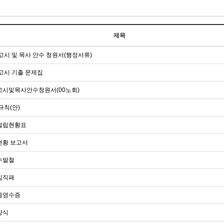
제목
고시 및 목사 안수 청원서(행정서류)
고시 기출 문제집
시및목사안수청원서(00노회)
규칙(안)
설립현황표
황 보고서
수발철
임직패
금영수증
양식