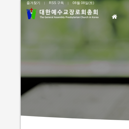
즐겨찾기
RSS 구독
08월 08일(토)
홈
으
로