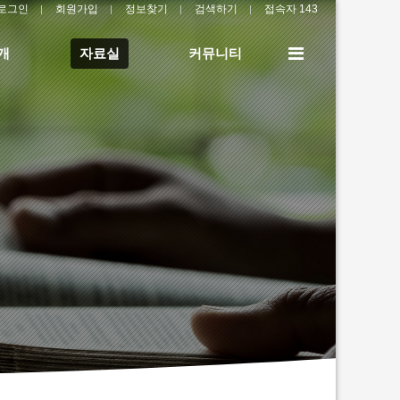
로그인
회원가입
정보찾기
검색하기
접속자 143
전
개
자료실
커뮤니티
체
메
뉴