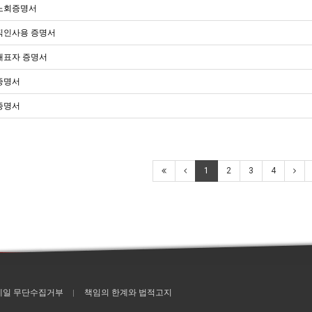
노회증명서
직인사용 증명서
표자 증명서
증명서
증명서
1
2
3
4
메일 무단수집거부
책임의 한계와 법적고지