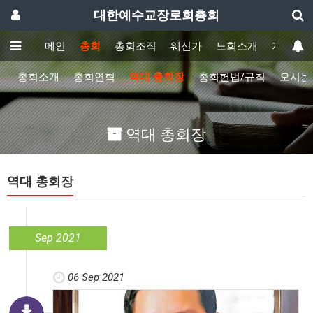
대한예수교장로회총회
메인
총회
총회조직
웨신가
노회소개
자료실
말
총회소개
총회연혁
역대 총회장
총회헌법/규칙
오시는
역대 총회장
역대 총회장
Sep 2021
06 Sep 2021