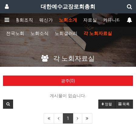
대한예수교장로회총회
총회
총회조직
웨신가
노회소개
자료실
커뮤니티
전국노회
노회소식
노회갤러리
각 노회자료실
각 노회자료실
광주(0)
게시물이 없습니다.
정렬
목록
1