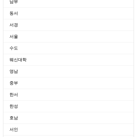
남부
동서
서경
서울
수도
웨신대학
영남
중부
한서
한성
호남
서인