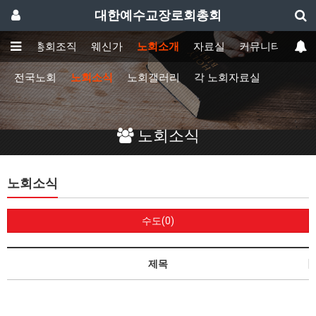
대한예수교장로회총회
총회
총회조직
웨신가
노회소개
자료실
커뮤니티
전국노회
노회소식
노회갤러리
각 노회자료실
노회소식
노회소식
수도(0)
제목