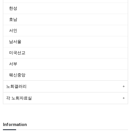
한성
호남
서인
남서울
미국선교
서부
웨신중앙
노회갤러리
각 노회자료실
Information