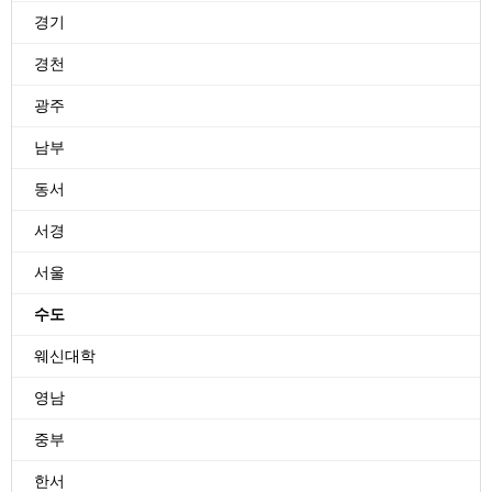
경기
경천
광주
남부
동서
서경
서울
수도
웨신대학
영남
중부
한서