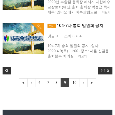
2020년 부활절 총회장 메시지 대한예수
교장로회(웨신)총회 총회장 박정균 목사
제목: 엠마오에서 예루살렘으로…
더보기
104-7차 총회 임원회 공지
Hot
인기
댓글 0
조회 5,754
|
104-7차 총회 임원회 공지 -일시:
2020.4.9(목) 11:00 -장소: 서울 신길동
총회본부 회의실…
더보기
정렬
6
7
8
9
10