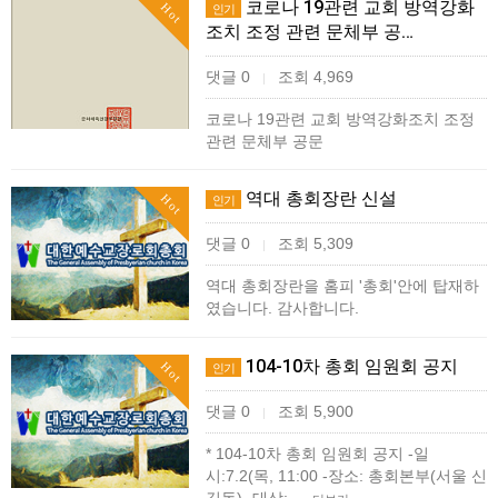
코로나 19관련 교회 방역강화
Hot
인기
조치 조정 관련 문체부 공…
댓글 0
조회 4,969
|
코로나 19관련 교회 방역강화조치 조정
관련 문체부 공문
역대 총회장란 신설
Hot
인기
댓글 0
조회 5,309
|
역대 총회장란을 홈피 '총회'안에 탑재하
였습니다. 감사합니다.
104-10차 총회 임원회 공지
Hot
인기
댓글 0
조회 5,900
|
* 104-10차 총회 임원회 공지 -일
시:7.2(목, 11:00 -장소: 총회본부(서울 신