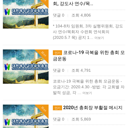
회, 강도사 연수/목…
댓글 0
조회 4,806
|
* 104-8차 임원회, 3차 실행위원회, 강도
사 연수/목회자 수련회 연석회의
(2020.5.7 목) 공지 1…
더보기
코로나-19 극복을 위한 총회 모
Hot
인기
금운동
댓글 0
조회 4,791
|
코로나-19 극복을 위한 총회 모금운동 -
모금기간: 2020.4.30 -방법: 각 교회별 자
발적 성금, 각 …
더보기
2020년 총회장 부활절 메시지
Hot
인기
댓글 0
조회 5,869
|