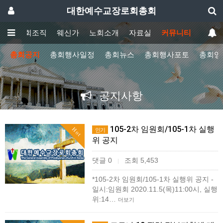
대한예수교장로회총회
회
총회조직
웨신가
노회소개
자료실
커뮤니티
총회공지
총회행사일정
총회뉴스
총회행사포토
총회영
공지사항
105-2차 임원회/105-1차 실행
Hot
인기
위 공지
댓글 0
조회 5,453
|
*105-2차 임원회/105-1차 실행위 공지 -
일시:임원회 2020.11.5(목)11:00시, 실행
위:14…
더보기