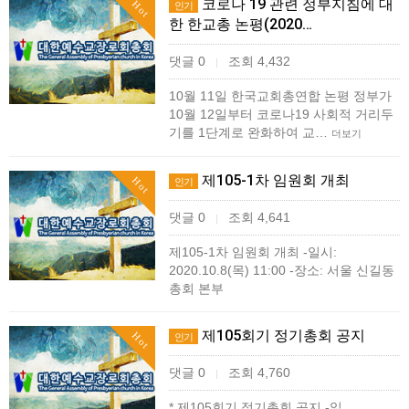
코로나 19 관련 정부지침에 대
Hot
인기
한 한교총 논평(2020…
댓글 0
조회 4,432
|
10월 11일 한국교회총연합 논평 정부가
10월 12일부터 코로나19 사회적 거리두
기를 1단계로 완화하여 교…
더보기
제105-1차 임원회 개최
Hot
인기
댓글 0
조회 4,641
|
제105-1차 임원회 개최 -일시:
2020.10.8(목) 11:00 -장소: 서울 신길동
총회 본부
제105회기 정기총회 공지
Hot
인기
댓글 0
조회 4,760
|
* 제105회기 정기총회 공지 -일