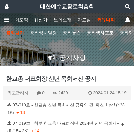
대한예수교장로회총회
회
총회조직
웨신가
노회소개
자료실
커뮤니티
총회공지
총회행사일정
총회뉴스
총회행사포토
총회영
공지사항
한교총 대표회장 신년 목회서신 공지
최고관리자
0
2429
2024.01.24 15:19
07-019호 - 한교총 신년 목회서신 공유의 건_웨신 1.pdf (428.
1K)
+ 13
07-019호 - 첨부 한교총 대표회장단 2024년 신년 목회서신.p
df (154.2K)
+ 14